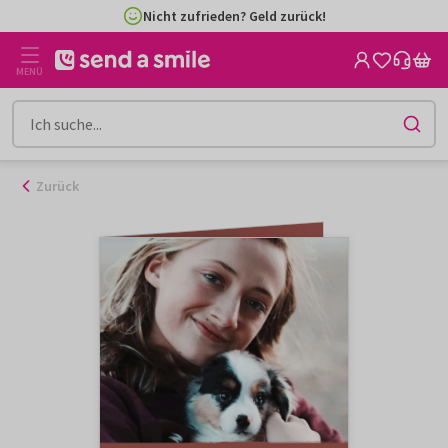
Zum
Nicht zufrieden? Geld zurück!
Inhalt
gehen
MENÜ
Zurück