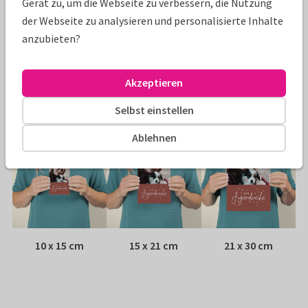
Gerät zu, um die Webseite zu verbessern, die Nutzung
Papiersorte:
Wähle aus 6 hochwertigen Papiersorten
der Webseite zu analysieren und personalisierte Inhalte
anzubieten?
Umschlag:
Weißer Fensterumschlag
Akzeptieren
Adresse:
Rückseite der Karte
Selbst einstellen
Größen
Ablehnen
10 x 15 cm
15 x 21 cm
21 x 30 cm