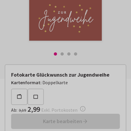
Fotokarte Glückwunsch zur Jugendweihe
Ab:
€ 2,99
Exkl. Portokosten
Kartenformat
:
Doppelkarte
2,99
Ab
:
Exkl. Portokosten
3,19
Karte bearbeiten