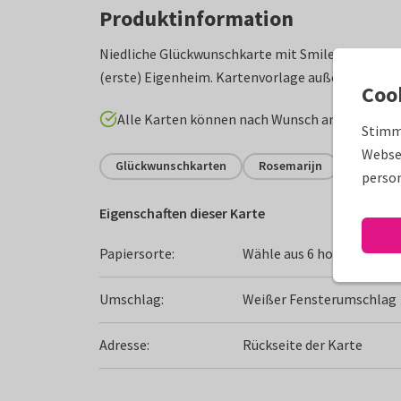
Produktinformation
Niedliche Glückwunschkarte mit Smiley-Haus un
(erste) Eigenheim. Kartenvorlage außen und inn
Coo
Alle Karten können nach Wunsch angepasst w
Stimm
Websei
Glückwunschkarten
Rosemarijn
Einzug
person
Eigenschaften dieser Karte
Papiersorte:
Wähle aus 6 hochwertigen
Umschlag:
Weißer Fensterumschlag
Adresse:
Rückseite der Karte