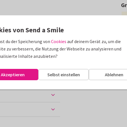
G
d Herzchen zum Umzug ins
en nach Wunsch anpassen.
kies von Send a Smile
erden.
st du der Speicherung von
Cookies
auf deinem Gerät zu, um die
te zu verbessern, die Nutzung der Webseite zu analysieren und
alisierte Inhalte anzubieten?
Akzeptieren
Selbst einstellen
Ablehnen
 Papiersorten