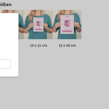
rößen
10 x 15 cm
15 x 21 cm
21 x 30 cm