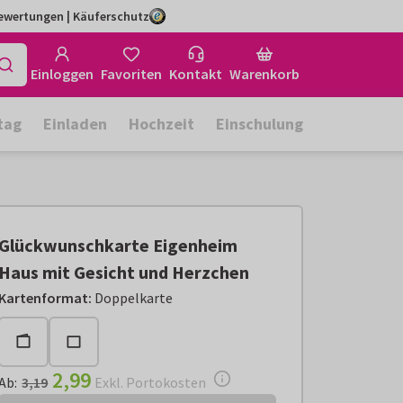
Bewertungen | Käuferschutz
Einloggen
Favoriten
Kontakt
Warenkorb
tag
Einladen
Hochzeit
Einschulung
Glückwunschkarte Eigenheim
Haus mit Gesicht und Herzchen
Ab:
€ 2,99
Exkl. Portokosten
Kartenformat
:
Doppelkarte
2,99
Ab
:
3,19
Exkl. Portokosten