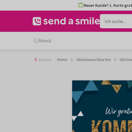
Zum
Neuer Kunde? 1. Karte grat
Inhalt
gehen
Menü
Zurück
Home
Glückwunschkarten
Glückw