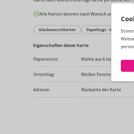
Alle Karten können nach Wunsch angepasst w
Coo
Glückwunschkarten
Paperhugs - by Lidy
Stimm
Websei
Eigenschaften dieser Karte
person
Papiersorte:
Wähle aus 6 hochwertigen
Umschlag:
Weißer Fensterumschlag
Adresse:
Rückseite der Karte