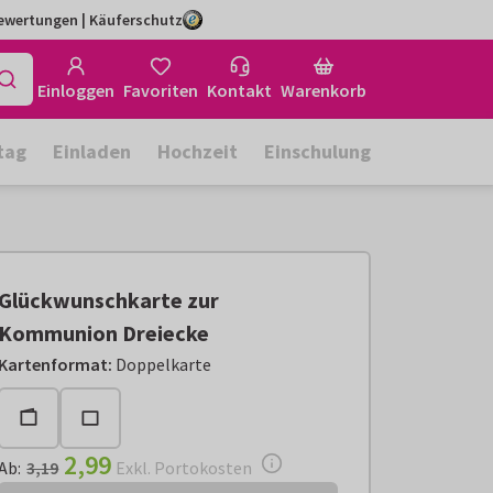
Bewertungen | Käuferschutz
Einloggen
Favoriten
Kontakt
Warenkorb
tag
Einladen
Hochzeit
Einschulung
Glückwunschkarte zur
Kommunion Dreiecke
Ab:
€ 2,99
Exkl. Portokosten
Kartenformat
:
Doppelkarte
2,99
Ab
:
3,19
Exkl. Portokosten