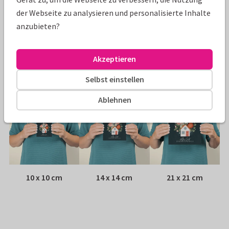
Papiersorte:
Wähle aus 6 hochwertigen Papiersorten
der Webseite zu analysieren und personalisierte Inhalte
anzubieten?
Umschlag:
Weißer Fensterumschlag
Akzeptieren
Adresse:
Rückseite der Karte
Selbst einstellen
Größen
Ablehnen
10 x 10 cm
14 x 14 cm
21 x 21 cm