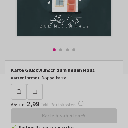
Karte Glückwunsch zum neuen Haus
Ab:
€ 2,99
Exkl. Portokosten
Kartenformat
:
Doppelkarte
2,99
Ab
:
Exkl. Portokosten
3,19
Karte bearbeiten
Karte vollständig anpassbar