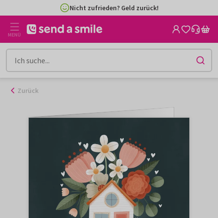
Zum
Nicht zufrieden? Geld zurück!
Inhalt
gehen
MENÜ
Zurück