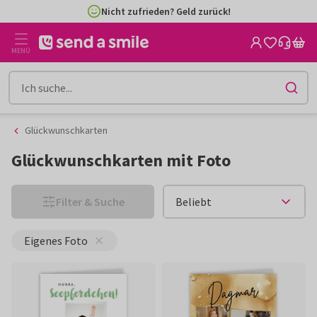
Zum
Zum
Nicht zufrieden? Geld zurück!
Inhalt
Filter
gehen
MENÜ
Glückwunschkarten
Glückwunschkarten mit Foto
Filter & Suche
Eigenes Foto