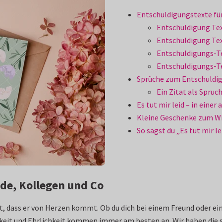
Entschuldigungstexte fü
Entschuldigung Tex
Entschuldigung Tex
Entschuldigungs-Te
Entschuldigungs-Te
Sprüche zum Entschuldi
Ein Zitat als Spruc
Es tut mir leid – in eine
Kleine Geschenke zum 
So sagst du „Es tut mir l
de, Kollegen und Co
st, dass er von Herzen kommt. Ob du dich bei einem Freund oder e
eit und Ehrlichkeit kommen immer am besten an. Wir haben die sc