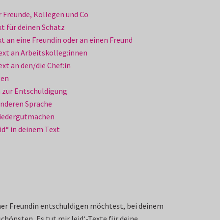
r Freunde, Kollegen und Co
t für deinen Schatz
t an eine Freundin oder an einen Freund
xt an Arbeitskolleg:innen
xt an den/die Chef:in
gen
h zur Entschuldigung
r anderen Sprache
Wiedergutmachen
eid“ in deinem Text
iner Freundin entschuldigen möchtest, bei deinem
hönsten ‚Es tut mir leid‘-Texte für deine