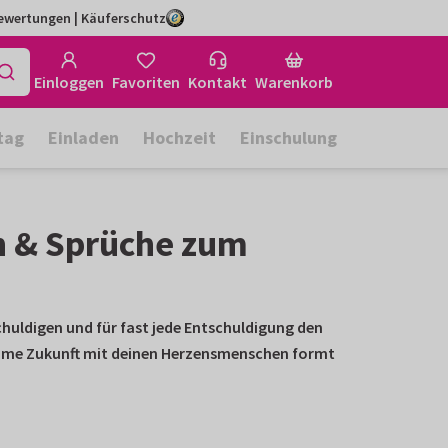
Bewertungen | Käuferschutz
Einloggen
Favoriten
Kontakt
Warenkorb
tag
Einladen
Hochzeit
Einschulung
en & Sprüche zum
chuldigen
und für fast jede
Entschuldigung
den
einsame Zukunft mit deinen Herzensmenschen formt