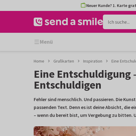
Zum
Zum
Neuer Kunde? 1. Karte grat
Inhalt
Filter
gehen
Menü
Home
Grußkarten
Inspiration
Eine Entschu
Eine Entschuldigung 
Entschuldigen
Fehler sind menschlich. Und passieren. Die Kunst 
passenden
Text
. Denn es ist deine Absicht, die
– wenn du bereit bist, um Vergebung zu bitten.