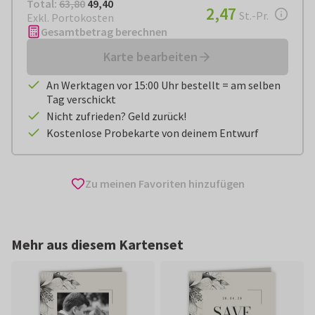
Total:
€ 49,40
Total:
63,80
49,40
€ 2,47
2,47
pro Stück
St.-Pr.
Exkl. Portokosten
Gesamtbetrag berechnen
Karte bearbeiten
An Werktagen vor 15:00 Uhr bestellt = am selben
Tag verschickt
Nicht zufrieden? Geld zurück!
Kostenlose Probekarte von deinem Entwurf
Zu meinen Favoriten hinzufügen
Mehr aus diesem Kartenset