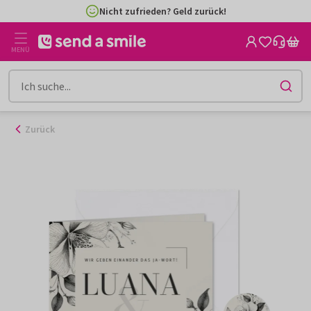
Zum
Nicht zufrieden? Geld zurück!
Inhalt
gehen
MENÜ
Zurück