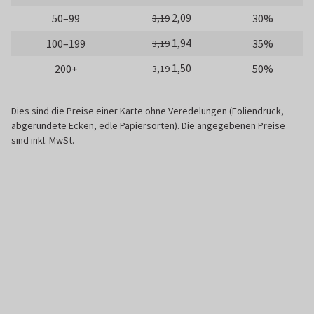
2,09
50–99
30%
3,19
1,94
100–199
35%
3,19
1,50
200+
50%
3,19
Dies sind die Preise einer Karte ohne Veredelungen (Foliendruck,
abgerundete Ecken, edle Papiersorten). Die angegebenen Preise
sind inkl. MwSt.