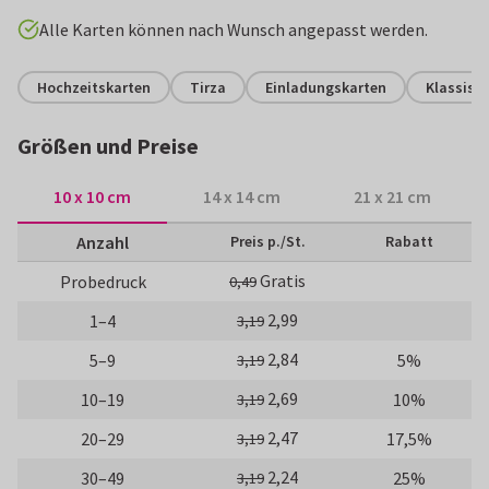
Alle Karten können nach Wunsch angepasst werden.
Hochzeitskarten
Tirza
Einladungskarten
Klassisc
Größen und Preise
10 x 10 cm
14 x 14 cm
21 x 21 cm
Anzahl
Preis p./St.
Rabatt
Gratis
Probedruck
0,49
2,99
1–4
3,19
2,84
5–9
5%
3,19
2,69
10–19
10%
3,19
2,47
20–29
17,5%
3,19
2,24
30–49
25%
3,19