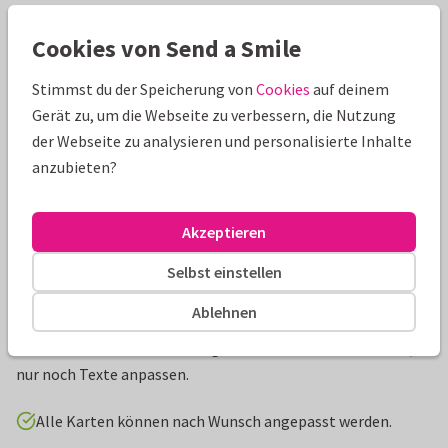
Schöne Extras zu deiner Karte
Cookies von Send a Smile
Stimmst du der Speicherung von
Cookies
auf deinem
Gerät zu, um die Webseite zu verbessern, die Nutzung
der Webseite zu analysieren und personalisierte Inhalte
anzubieten?
Akzeptieren
Selbst einstellen
Produktinformation
Ablehnen
Schwarz-weiße Einaldungskarte zur Hochzeit im vintage
Tattoo-Look. Platz für ein eigenes Foto an der Innenseite,
nur noch Texte anpassen.
Alle Karten können nach Wunsch angepasst werden.