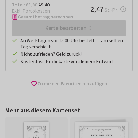
Total:
€ 49,40
Total:
63,80
49,40
€ 2,47
2,47
pro Stück
St.-Pr.
Exkl. Portokosten
Gesamtbetrag berechnen
Karte bearbeiten
An Werktagen vor 15:00 Uhr bestellt = am selben
Tag verschickt
Nicht zufrieden? Geld zurück!
Kostenlose Probekarte von deinem Entwurf
Zu meinen Favoriten hinzufügen
Mehr aus diesem Kartenset