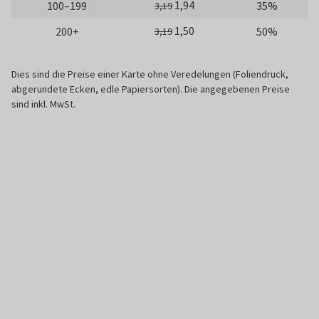
1,94
100–199
35%
3,19
1,50
200+
50%
3,19
Dies sind die Preise einer Karte ohne Veredelungen (Foliendruck,
abgerundete Ecken, edle Papiersorten). Die angegebenen Preise
sind inkl. MwSt.