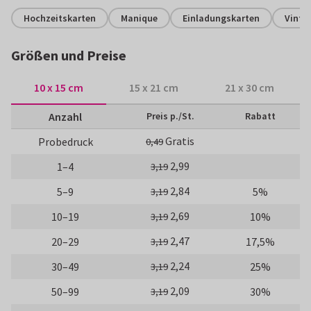
Hochzeitskarten
Manique
Einladungskarten
Vinta
Größen und Preise
10 x 15 cm
15 x 21 cm
21 x 30 cm
Anzahl
Preis p./St.
Rabatt
Gratis
Probedruck
0,49
2,99
1–4
3,19
2,84
5–9
5%
3,19
2,69
10–19
10%
3,19
2,47
20–29
17,5%
3,19
2,24
30–49
25%
3,19
2,09
50–99
30%
3,19