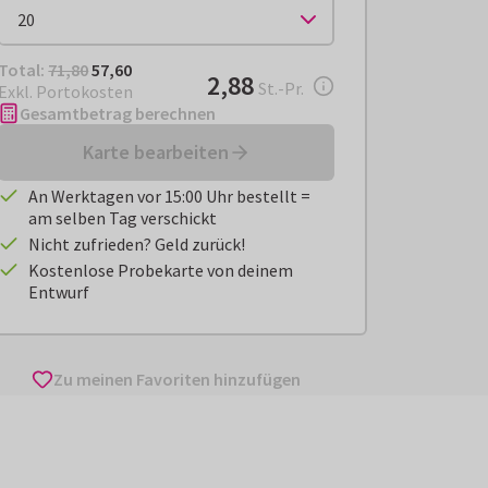
Total:
€ 57,60
Total:
71,80
57,60
€ 2,88
2,88
pro Stück
St.-Pr.
Exkl. Portokosten
Gesamtbetrag berechnen
Karte bearbeiten
An Werktagen vor 15:00 Uhr bestellt =
am selben Tag verschickt
Nicht zufrieden? Geld zurück!
Kostenlose Probekarte von deinem
Entwurf
Zu meinen Favoriten hinzufügen