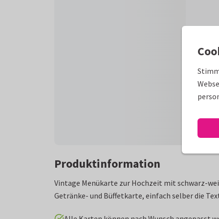
Coo
Stimm
Websei
person
Produktinformation
Vintage Menükarte zur Hochzeit mit schwarz-weiß
Getränke- und Büffetkarte, einfach selber die Te
Alle Karten können nach Wunsch angepasst w