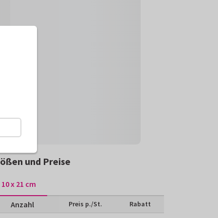
ößen und Preise
10 x 21 cm
Anzahl
Preis p./St.
Rabatt