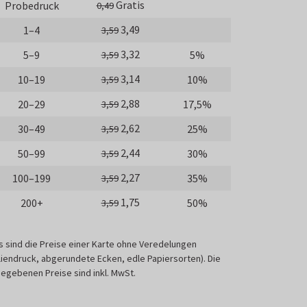
Gratis
Probedruck
0,49
3,49
1–4
3,59
3,32
5–9
5%
3,59
3,14
10–19
10%
3,59
2,88
20–29
17,5%
3,59
2,62
30–49
25%
3,59
2,44
50–99
30%
3,59
2,27
100–199
35%
3,59
1,75
200+
50%
3,59
s sind die Preise einer Karte ohne Veredelungen
liendruck, abgerundete Ecken, edle Papiersorten). Die
egebenen Preise sind inkl. MwSt.