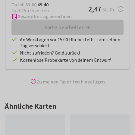
Total:
€ 49,40
Total:
63,80
49,40
€ 2,47
2,47
pro Stück
St.-Pr.
Exkl. Portokosten
Gesamtbetrag berechnen
Karte bearbeiten
An Werktagen vor 15:00 Uhr bestellt = am selben
Tag verschickt
Nicht zufrieden? Geld zurück!
Kostenlose Probekarte von deinem Entwurf
Zu meinen Favoriten hinzufügen
Ähnliche Karten