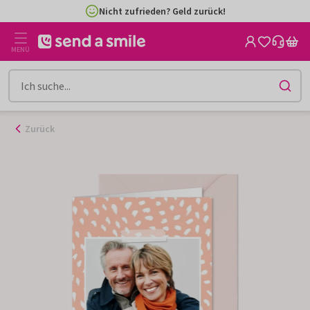
Zum
Nicht zufrieden? Geld zurück!
Inhalt
gehen
MENÜ
Zurück