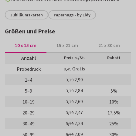
Jubiläumskarten
Paperhugs - by Lidy
Größen und Preise
10 x 15 cm
15 x 21 cm
21 x 30 cm
Anzahl
Preis p./St.
Rabatt
Gratis
Probedruck
0,49
2,99
1–4
3,19
2,84
5–9
5%
3,19
2,69
10–19
10%
3,19
2,47
20–29
17,5%
3,19
2,24
30–49
25%
3,19
2,09
50–99
30%
3,19