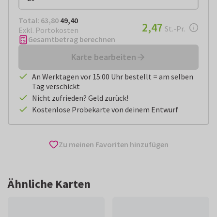
Total:
€ 49,40
Total:
63,80
49,40
€ 2,47
2,47
pro Stück
St.-Pr.
Exkl. Portokosten
Gesamtbetrag berechnen
Karte bearbeiten
An Werktagen vor 15:00 Uhr bestellt = am selben
Tag verschickt
Nicht zufrieden? Geld zurück!
Kostenlose Probekarte von deinem Entwurf
Zu meinen Favoriten hinzufügen
Ähnliche Karten