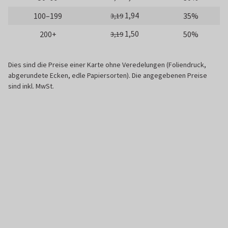
1,94
100–199
35%
3,19
1,50
200+
50%
3,19
Dies sind die Preise einer Karte ohne Veredelungen (Foliendruck,
abgerundete Ecken, edle Papiersorten). Die angegebenen Preise
sind inkl. MwSt.