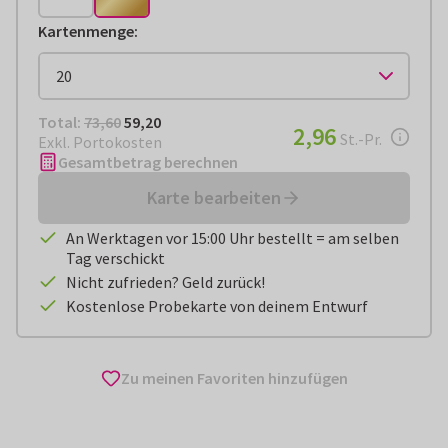
Kartenmenge
:
Total:
€ 59,20
Total:
73,60
59,20
€ 2,96
2,96
pro Stück
St.-Pr.
Exkl. Portokosten
Gesamtbetrag berechnen
Karte bearbeiten
An Werktagen vor 15:00 Uhr bestellt = am selben
Tag verschickt
Nicht zufrieden? Geld zurück!
Kostenlose Probekarte von deinem Entwurf
Zu meinen Favoriten hinzufügen