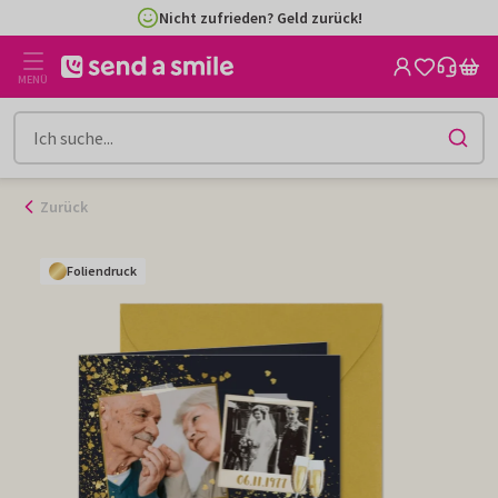
Zum
Nicht zufrieden? Geld zurück!
Inhalt
gehen
MENÜ
Zurück
Foliendruck
Foliendruck
Foliendruck
Foliendruck
Foliendruck