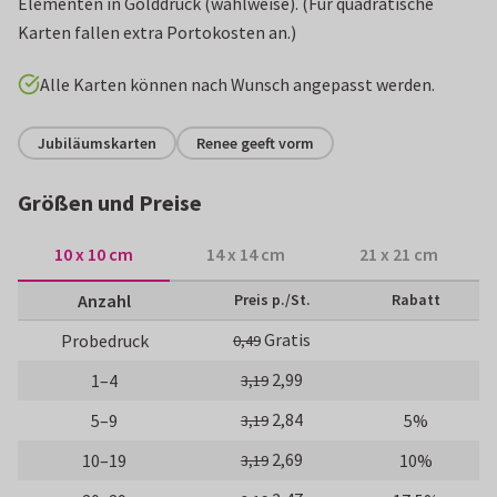
Elementen in Golddruck (wahlweise). (Für quadratische
Karten fallen extra Portokosten an.)
Alle Karten können nach Wunsch angepasst werden.
Jubiläumskarten
Renee geeft vorm
Größen und Preise
10 x 10 cm
14 x 14 cm
21 x 21 cm
Anzahl
Preis p./St.
Rabatt
Gratis
Probedruck
0,49
2,99
1–4
3,19
2,84
5–9
5%
3,19
2,69
10–19
10%
3,19