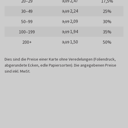
2,47
20–29
17,5%
3,19
2,24
30–49
25%
3,19
2,09
50–99
30%
3,19
1,94
100–199
35%
3,19
1,50
200+
50%
3,19
Dies sind die Preise einer Karte ohne Veredelungen (Foliendruck,
abgerundete Ecken, edle Papiersorten). Die angegebenen Preise
sind inkl. MwSt.