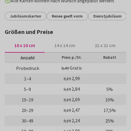
Alle Karten können nach Wunsch angepasst werden.
Jubiläumskarten
Renee geeft vorm
Dienstjubiläum
Größen und Preise
10 x 10 cm
14 x 14 cm
21 x 21 cm
Anzahl
Preis p./St.
Rabatt
Gratis
Probedruck
0,49
2,99
1–4
3,19
2,84
5–9
5%
3,19
2,69
10–19
10%
3,19
2,47
20–29
17,5%
3,19
2,24
30–49
25%
3,19