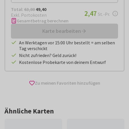
Total:
€ 49,40
Total:
63,80
49,40
€ 2,47
2,47
pro Stück
St.-Pr.
Exkl. Portokosten
Gesamtbetrag berechnen
Karte bearbeiten
An Werktagen vor 15:00 Uhr bestellt = am selben
Tag verschickt
Nicht zufrieden? Geld zurück!
Kostenlose Probekarte von deinem Entwurf
Zu meinen Favoriten hinzufügen
Ähnliche Karten