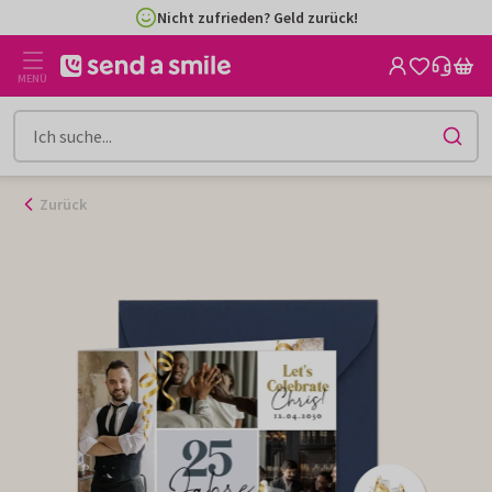
Zum
Nicht zufrieden? Geld zurück!
Inhalt
gehen
MENÜ
Zurück