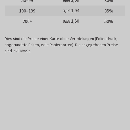
2,09
50–99
30%
3,19
1,94
100–199
35%
3,19
1,50
200+
50%
3,19
Dies sind die Preise einer Karte ohne Veredelungen (Foliendruck,
abgerundete Ecken, edle Papiersorten). Die angegebenen Preise
sind inkl. MwSt.