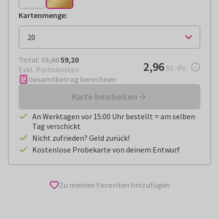
Kartenmenge
:
Total:
€ 59,20
Total:
73,60
59,20
€ 2,96
2,96
pro Stück
St.-Pr.
Exkl. Portokosten
Gesamtbetrag berechnen
Karte bearbeiten
An Werktagen vor 15:00 Uhr bestellt = am selben
Tag verschickt
Nicht zufrieden? Geld zurück!
Kostenlose Probekarte von deinem Entwurf
Zu meinen Favoriten hinzufügen