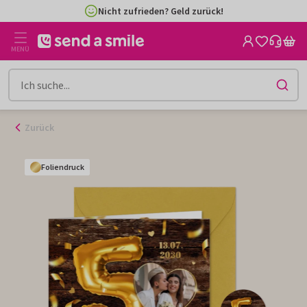
Zum
Nicht zufrieden? Geld zurück!
Inhalt
gehen
MENÜ
Zurück
Foliendruck
Foliendruck
Foliendruck
Foliendruck
Foliendruck