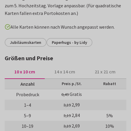
zum 5. Hochzeitstag. Vorlage anpassbar. (Für quadratische
Karten fallen extra Portokosten an.)
Alle Karten können nach Wunsch angepasst werden.
Jubiläumskarten
Paperhugs - by Lidy
Größen und Preise
10 x 10 cm
14 x 14 cm
21 x 21 cm
Anzahl
Preis p./St.
Rabatt
Gratis
Probedruck
0,49
2,99
1–4
3,19
2,84
5–9
5%
3,19
2,69
10–19
10%
3,19