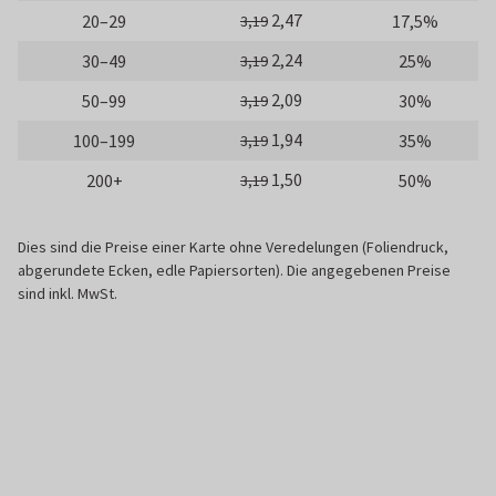
2,47
20–29
17,5%
3,19
2,24
30–49
25%
3,19
2,09
50–99
30%
3,19
1,94
100–199
35%
3,19
1,50
200+
50%
3,19
Dies sind die Preise einer Karte ohne Veredelungen (Foliendruck,
abgerundete Ecken, edle Papiersorten). Die angegebenen Preise
sind inkl. MwSt.