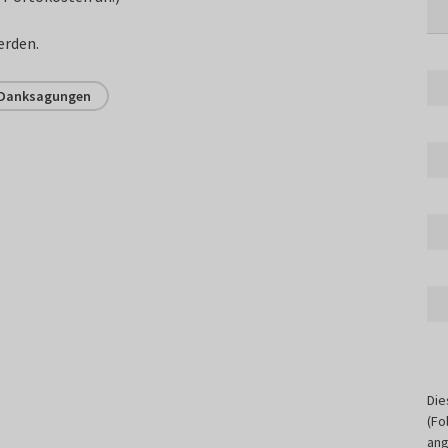
erden.
Danksagungen
Die
(Fo
ang