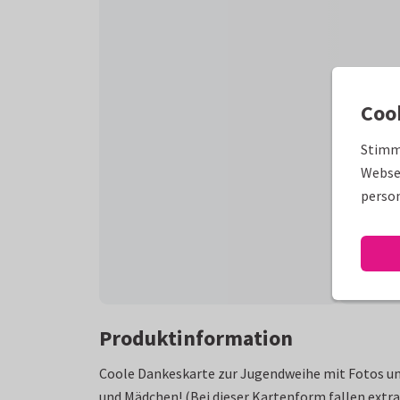
Coo
Stimm
Websei
person
Produktinformation
Coole Dankeskarte zur Jugendweihe mit Fotos und
und Mädchen! (Bei dieser Kartenform fallen extr