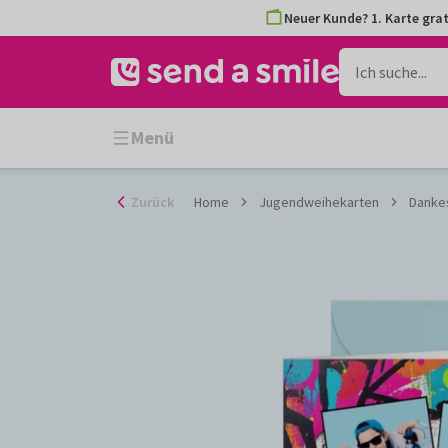
Zum
Neuer Kunde? 1. Karte grat
Inhalt
gehen
Menü
Zurück
Home
Jugendweihekarten
Dankes