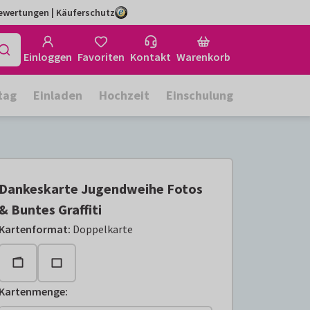
Bewertungen | Käuferschutz
Einloggen
Favoriten
Kontakt
Warenkorb
tag
Einladen
Hochzeit
Einschulung
Dankeskarte Jugendweihe Fotos
& Buntes Graffiti
Kartenformat
:
Doppelkarte
Kartenmenge
: