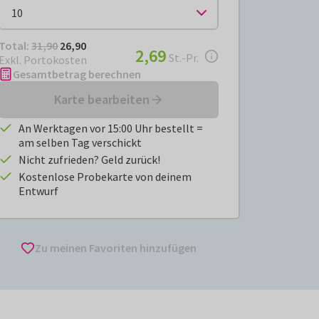
Total:
€ 26,90
Total:
31,90
26,90
€ 2,69
2,69
pro Stück
St.-Pr.
Exkl. Portokosten
Gesamtbetrag berechnen
Karte bearbeiten
An Werktagen vor 15:00 Uhr bestellt =
am selben Tag verschickt
Nicht zufrieden? Geld zurück!
Kostenlose Probekarte von deinem
Entwurf
Zu meinen Favoriten hinzufügen