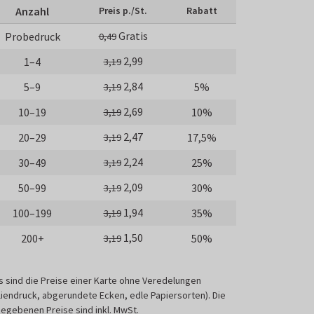
Anzahl
Preis p./St.
Rabatt
Gratis
Probedruck
0,49
2,99
1–4
3,19
2,84
5–9
5%
3,19
2,69
10–19
10%
3,19
2,47
20–29
17,5%
3,19
2,24
30–49
25%
3,19
2,09
50–99
30%
3,19
1,94
100–199
35%
3,19
1,50
200+
50%
3,19
s sind die Preise einer Karte ohne Veredelungen
liendruck, abgerundete Ecken, edle Papiersorten). Die
egebenen Preise sind inkl. MwSt.