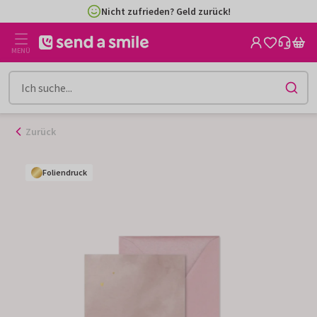
Zum
Nicht zufrieden? Geld zurück!
Inhalt
gehen
MENÜ
Zurück
Foliendruck
Foliendruck
Foliendruck