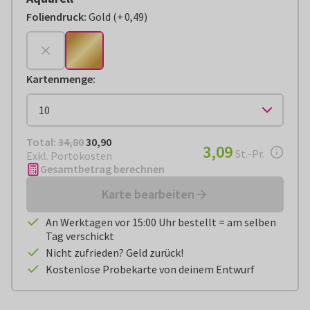
Foliendruck
:
Gold
(
+
0,49
)
+
€ 0,49
Kartenmenge
:
Total:
€ 30,90
Total:
34,80
30,90
€ 3,09
3,09
pro Stück
St.-Pr.
Exkl. Portokosten
Gesamtbetrag berechnen
Karte bearbeiten
An Werktagen vor 15:00 Uhr bestellt = am selben
Tag verschickt
Nicht zufrieden? Geld zurück!
Kostenlose Probekarte von deinem Entwurf