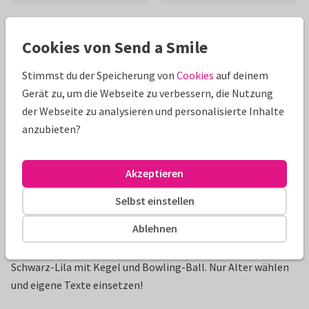
Schöne Extras zu deiner Karte
Cookies von Send a Smile
Stimmst du der Speicherung von
Cookies
auf deinem
Gerät zu, um die Webseite zu verbessern, die Nutzung
der Webseite zu analysieren und personalisierte Inhalte
anzubieten?
Akzeptieren
Selbst einstellen
Produktinformation
Ablehnen
Bowling zum Kindergeburtstag? Tolle Einladungskarte in
Schwarz-Lila mit Kegel und Bowling-Ball. Nur Alter wählen
und eigene Texte einsetzen!