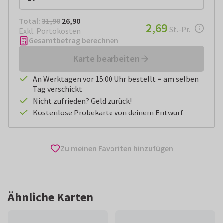
Total:
€ 26,90
Total:
31,90
26,90
€ 2,69
2,69
pro Stück
St.-Pr.
Exkl. Portokosten
Gesamtbetrag berechnen
Karte bearbeiten
An Werktagen vor 15:00 Uhr bestellt = am selben
Tag verschickt
Nicht zufrieden? Geld zurück!
Kostenlose Probekarte von deinem Entwurf
Zu meinen Favoriten hinzufügen
Ähnliche Karten