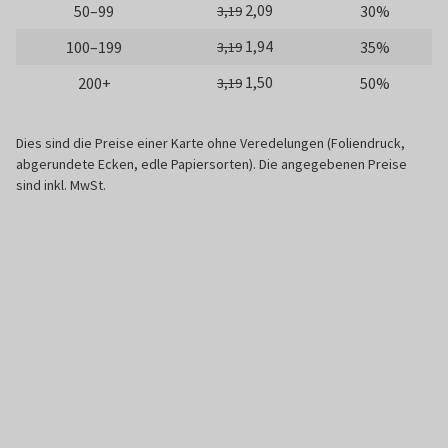
2,09
50–99
30%
3,19
1,94
100–199
35%
3,19
1,50
200+
50%
3,19
Dies sind die Preise einer Karte ohne Veredelungen (Foliendruck,
abgerundete Ecken, edle Papiersorten). Die angegebenen Preise
sind inkl. MwSt.