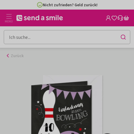
Zum
Nicht zufrieden? Geld zurück!
Inhalt
gehen
MENÜ
Zurück