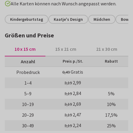
Alle Karten können nach Wunsch angepasst werden.
Kindergeburtstag
Kaatje's Design
Mädchen
Bowli
Größen und Preise
10 x 15 cm
15 x 21 cm
21 x 30 cm
Anzahl
Preis p./St.
Rabatt
Gratis
Probedruck
0,49
2,99
1–4
3,19
2,84
5–9
5%
3,19
2,69
10–19
10%
3,19
2,47
20–29
17,5%
3,19
2,24
30–49
25%
3,19