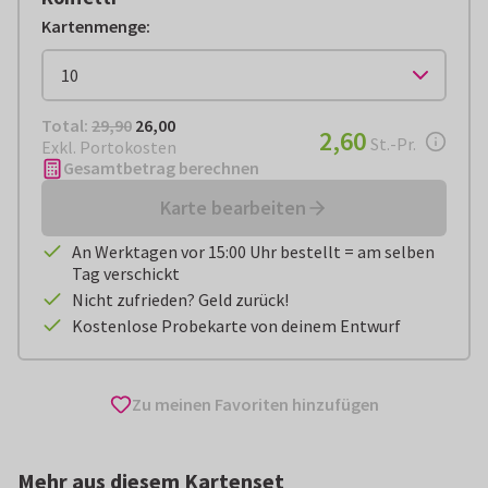
Kartenmenge
:
Total:
€ 26,00
Total:
29,90
26,00
€ 2,60
2,60
pro Stück
St.-Pr.
Exkl. Portokosten
Gesamtbetrag berechnen
Karte bearbeiten
An Werktagen vor 15:00 Uhr bestellt = am selben
Tag verschickt
Nicht zufrieden? Geld zurück!
Kostenlose Probekarte von deinem Entwurf
Zu meinen Favoriten hinzufügen
Mehr aus diesem Kartenset