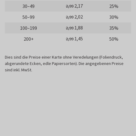
2,17
30–49
25%
2,99
2,02
50–99
30%
2,99
1,88
100–199
35%
2,99
1,45
200+
50%
2,99
Dies sind die Preise einer Karte ohne Veredelungen (Foliendruck,
abgerundete Ecken, edle Papiersorten). Die angegebenen Preise
sind inkl. MwSt.