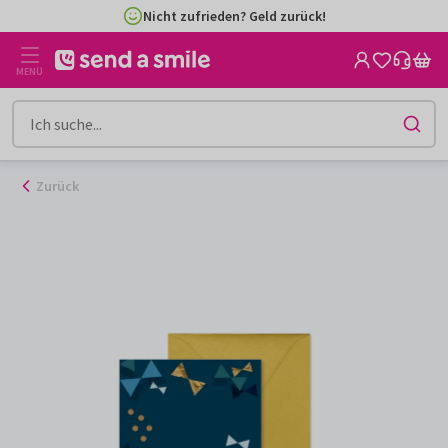
Zum
Nicht zufrieden? Geld zurück!
Inhalt
gehen
MENÜ
Zurück