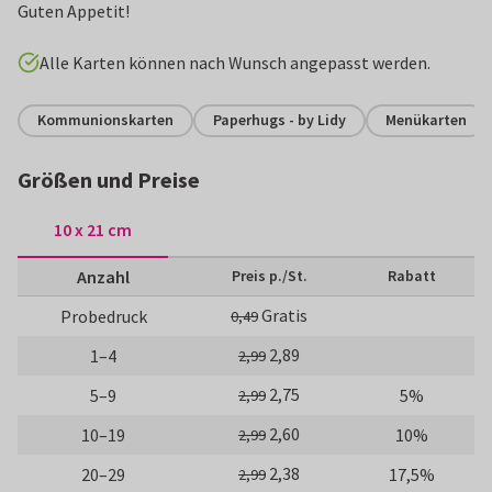
Guten Appetit!
Alle Karten können nach Wunsch angepasst werden.
Kommunionskarten
Paperhugs - by Lidy
Menükarten
Größen und Preise
10 x 21 cm
Anzahl
Preis p./St.
Rabatt
Gratis
Probedruck
0,49
2,89
1–4
2,99
2,75
5–9
5%
2,99
2,60
10–19
10%
2,99
2,38
20–29
17,5%
2,99