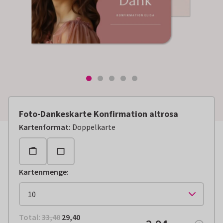
Foto-Dankeskarte Konfirmation altrosa
Kartenformat
:
Doppelkarte
Kartenmenge
:
Total:
€ 29,40
Total:
33,40
29,40
€ 2,94
pro Stück