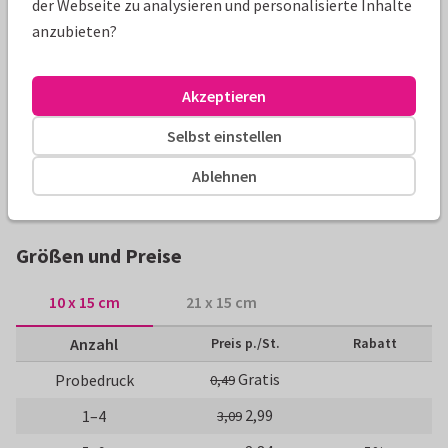
der Webseite zu analysieren und personalisierte Inhalte
Produktinformation
anzubieten?
Dankeskarte zur Konfirmation in Altrosa. Mit eigenem Foto.
Die Farbe (und alle Elemente der Vorlage) können frei nach
Akzeptieren
Geschmack abgeändert werden.
Selbst einstellen
Alle Karten können nach Wunsch angepasst werden.
Ablehnen
Konfirmationskarten
Tirza
Danksagungen
Mädch
Größen und Preise
10 x 15 cm
21 x 15 cm
Anzahl
Preis p./St.
Rabatt
Gratis
Probedruck
0,49
2,99
1–4
3,09