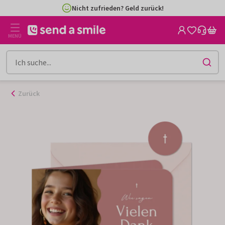
Zum
Nicht zufrieden? Geld zurück!
Inhalt
gehen
MENÜ
Zurück