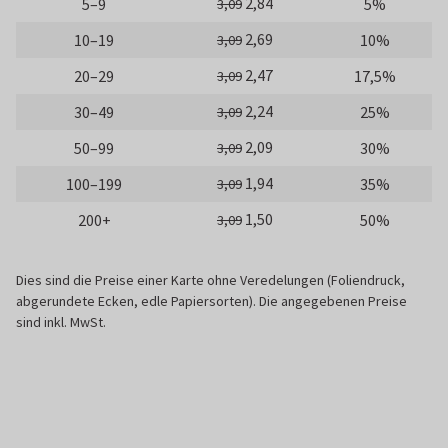
2,84
5–9
5%
3,09
2,69
10–19
10%
3,09
2,47
20–29
17,5%
3,09
2,24
30–49
25%
3,09
2,09
50–99
30%
3,09
1,94
100–199
35%
3,09
1,50
200+
50%
3,09
Dies sind die Preise einer Karte ohne Veredelungen (Foliendruck,
abgerundete Ecken, edle Papiersorten). Die angegebenen Preise
sind inkl. MwSt.