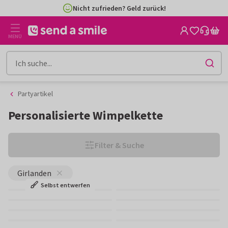
Zum
Zum
Nicht zufrieden? Geld zurück!
Inhalt
Filter
gehen
MENÜ
Partyartikel
Personalisierte Wimpelkette
Filter & Suche
Girlanden
Selbst entwerfen