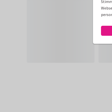
Stimm
Websei
person