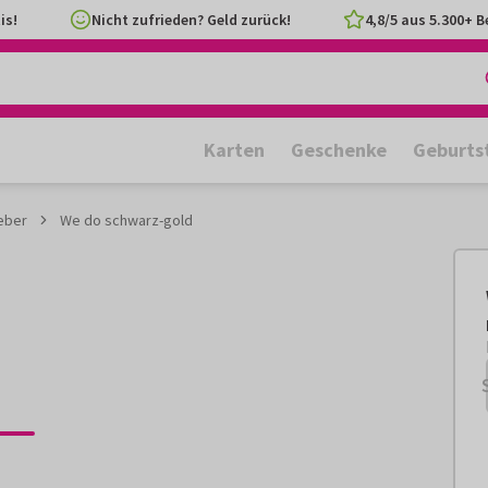
is!
Nicht zufrieden? Geld zurück!
4,8/5 aus 5.300+ 
Karten
Geschenke
Geburts
eber
We do schwarz-gold