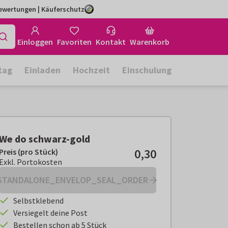
Bewertungen | Käuferschutz
Einloggen
Favoriten
Kontakt
Warenkorb
tag
Einladen
Hochzeit
Einschulung
We do schwarz-gold
0,30
Preis (pro Stück)
Preis (pro Stück):
€ 0,30
Exkl. Portokosten
Exkl. Portokosten
STANDALONE_ENVELOP_SEAL_ORDER
Selbstklebend
Versiegelt deine Post
Bestellen schon ab 5 Stück