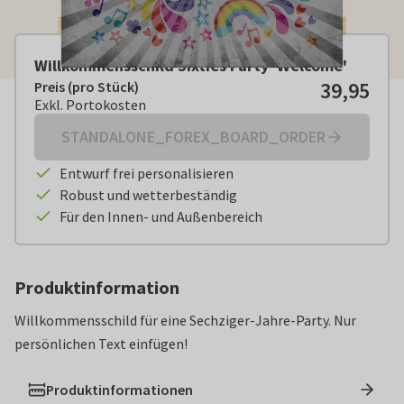
Willkommensschild Sixties Party 'Welcome'
39,95
Preis (pro Stück)
Preis (pro Stück):
€ 39,95
Exkl. Portokosten
Exkl. Portokosten
STANDALONE_FOREX_BOARD_ORDER
Entwurf frei personalisieren
Robust und wetterbeständig
Für den Innen- und Außenbereich
Produktinformation
Willkommensschild für eine Sechziger-Jahre-Party. Nur
persönlichen Text einfügen!
Produktinformationen