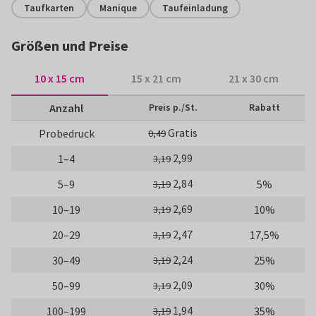
Taufkarten
Manique
Taufeinladung
Größen und Preise
10 x 15 cm
15 x 21 cm
21 x 30 cm
Anzahl
Preis p./St.
Rabatt
Gratis
Probedruck
0,49
2,99
1–4
3,19
2,84
5–9
5%
3,19
2,69
10–19
10%
3,19
2,47
20–29
17,5%
3,19
2,24
30–49
25%
3,19
2,09
50–99
30%
3,19
1,94
100–199
35%
3,19