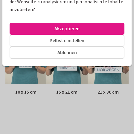
der Webseite zu analysieren und personalisierte Inhalte
Umschlag:
Keiner – wird als Postkarte verschickt
anzubieten?
Adresse:
Rückseite der Karte
Akzeptieren
Größen
Selbst einstellen
Ablehnen
10 x 15 cm
15 x 21 cm
21 x 30 cm