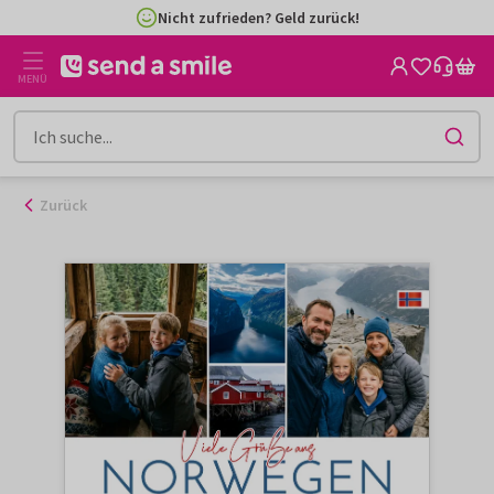
Zum
Nicht zufrieden? Geld zurück!
Inhalt
gehen
MENÜ
Zurück