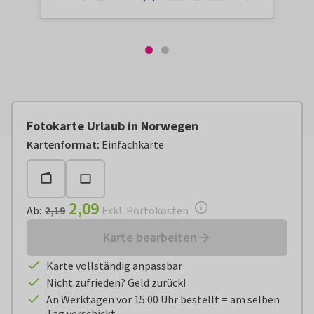
Fotokarte Urlaub in Norwegen
Ab:
€ 2,09
Exkl. Portokosten
Kartenformat
:
Einfachkarte
2,09
Ab
:
2,19
Exkl. Portokosten
Karte bearbeiten
Karte vollständig anpassbar
Nicht zufrieden? Geld zurück!
An Werktagen vor 15:00 Uhr bestellt = am selben
Tag verschickt