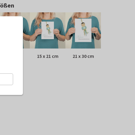
rößen
10 x 15 cm
15 x 21 cm
21 x 30 cm