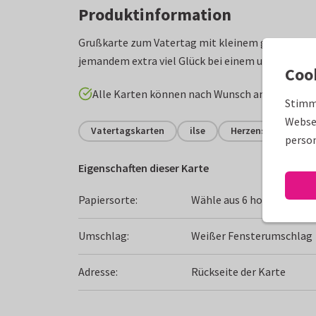
Produktinformation
Grußkarte zum Vatertag mit kleinem großen Glü
jemandem extra viel Glück bei einem unerfüllte
Coo
Alle Karten können nach Wunsch angepasst w
Stimm
Websei
Vatertagskarten
ilse
Herzenspapa
person
Eigenschaften dieser Karte
Papiersorte:
Wähle aus 6 hochwertigen
Umschlag:
Weißer Fensterumschlag
Adresse:
Rückseite der Karte