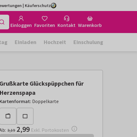
Bewertungen | Käuferschutz
Einloggen
Favoriten
Kontakt
Warenkorb
tag
Einladen
Hochzeit
Einschulung
Grußkarte Glückspüppchen für
Herzenspapa
Ab:
€ 2,99
Exkl. Portokosten
Kartenformat
:
Doppelkarte
2,99
Ab
:
Exkl. Portokosten
3,19