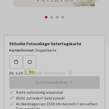
Stilvolle Fotocollage-Vatertagskarte
Ab:
€ 2,99
Exkl. Portokosten
Kartenformat
:
Doppelkarte
2,99
Ab
:
3,19
Exkl. Portokosten
Karte bearbeiten
Karte vollständig anpassbar
Nicht zufrieden? Geld zurück!
An Werktagen vor 15:00 Uhr bestellt = am selben
Tag verschickt