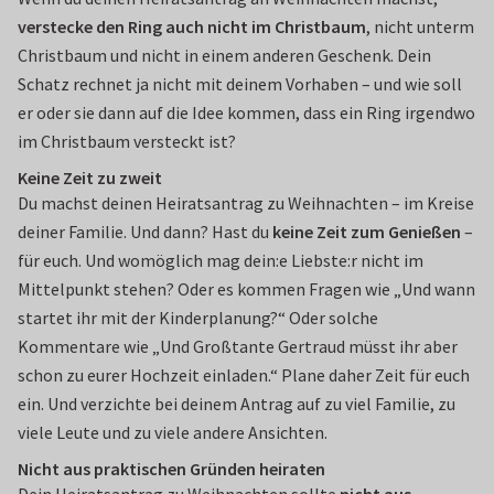
verstecke
den Ring auch nicht im Christbaum
, nicht unterm
Christbaum und nicht in einem anderen Geschenk. Dein
Schatz rechnet ja nicht mit deinem Vorhaben – und wie soll
er oder sie dann auf die Idee kommen, dass ein Ring irgendwo
im Christbaum versteckt ist?
Keine Zeit zu zweit
Du machst deinen Heiratsantrag zu Weihnachten – im Kreise
deiner Familie. Und dann? Hast du
keine Zeit zum Genießen
–
für euch. Und womöglich mag dein:e Liebste:r nicht im
Mittelpunkt stehen? Oder es kommen Fragen wie „Und wann
startet ihr mit der Kinderplanung?“ Oder solche
Kommentare wie „Und Großtante Gertraud müsst ihr aber
schon zu eurer Hochzeit einladen.“ Plane daher Zeit für euch
ein. Und verzichte bei deinem Antrag auf zu viel Familie, zu
viele Leute und zu viele andere Ansichten.
Nicht aus praktischen Gründen heiraten
Dein Heiratsantrag zu Weihnachten sollte
nicht aus