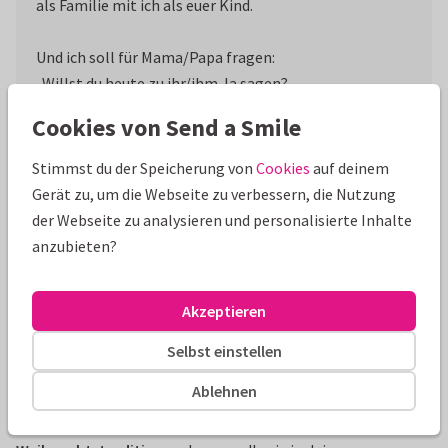
als Familie mit ich als euer Kind.
Und ich soll für Mama/Papa fragen:
„Willst du heute zu ihr/ihm Ja sagen?
Und als Frau/Mann mit ihr/ihm verbringen die Zeit.
Cookies von Send a Smile
Von heute bis in die Ewigkeit?
Stimmst du der Speicherung von
Cookies
auf deinem
Kopieren
Gerät zu, um die Webseite zu verbessern, die Nutzung
der Webseite zu analysieren und personalisierte Inhalte
Dein Heiratsantrag an Heiligabend
anzubieten?
Raclette, Fondue oder Weihnachtsbraten – in jeder Familie
verschönern verschiedene Traditionen das Fest. Wie wäre es,
Akzeptieren
wenn du mit dem Dessert den Verlobungsring servierst?
Beim Christbaum schmücken einen ganz besonderen
Selbst einstellen
Schmuck aus der Tasche ziehst? Oder du bei deiner
Ablehnen
Weihnachtsansprache deinen Partner oder deine Partnerin
zum/zur Verlobten machst? Denk an deine
liebste