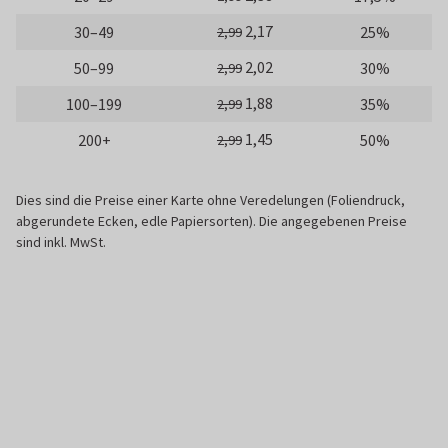
2,17
30–49
25%
2,99
2,02
50–99
30%
2,99
1,88
100–199
35%
2,99
1,45
200+
50%
2,99
Dies sind die Preise einer Karte ohne Veredelungen (Foliendruck,
abgerundete Ecken, edle Papiersorten). Die angegebenen Preise
sind inkl. MwSt.