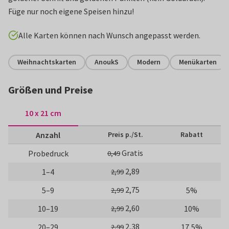
Füge nur noch eigene Speisen hinzu!
Alle Karten können nach Wunsch angepasst werden.
Weihnachtskarten
AnoukS
Modern
Menükarten
Größen und Preise
10 x 21 cm
Anzahl
Preis p./St.
Rabatt
Gratis
Probedruck
0,49
2,89
1–4
2,99
2,75
5–9
5%
2,99
2,60
10–19
10%
2,99
2,38
20–29
17,5%
2,99