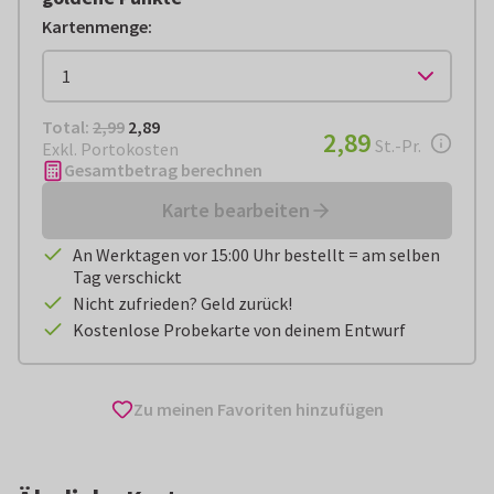
Kartenmenge
:
Total:
€ 2,89
Total:
2,99
2,89
€ 2,89
2,89
pro Stück
St.-Pr.
Exkl. Portokosten
Gesamtbetrag berechnen
Karte bearbeiten
An Werktagen vor 15:00 Uhr bestellt = am selben
Tag verschickt
Nicht zufrieden? Geld zurück!
Kostenlose Probekarte von deinem Entwurf
Zu meinen Favoriten hinzufügen