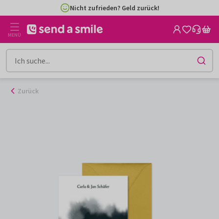
Zum
Nicht zufrieden? Geld zurück!
Inhalt
gehen
MENÜ
Zurück