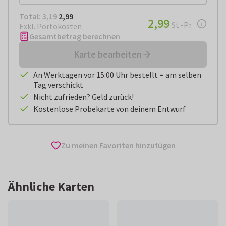
Total:
€ 2,99
Total:
3,19
2,99
€ 2,99
2,99
pro Stück
St.-Pr.
Exkl. Portokosten
Gesamtbetrag berechnen
Karte bearbeiten
An Werktagen vor 15:00 Uhr bestellt = am selben
Tag verschickt
Nicht zufrieden? Geld zurück!
Kostenlose Probekarte von deinem Entwurf
Zu meinen Favoriten hinzufügen
Ähnliche Karten