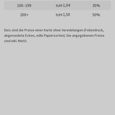
1,94
100–199
35%
3,19
1,50
200+
50%
3,19
Dies sind die Preise einer Karte ohne Veredelungen (Foliendruck,
abgerundete Ecken, edle Papiersorten). Die angegebenen Preise
sind inkl. MwSt.