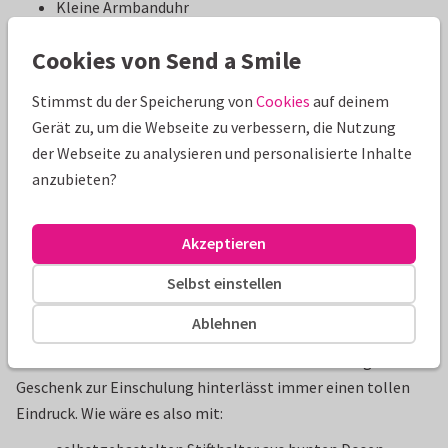
Kleine Armbanduhr
Bastelsets
Cookies von Send a Smile
Kette oder Armband mit Glücksanhänger
Spardose
Stimmst du der Speicherung von
Cookies
auf deinem
Ein Globus (evtl. mit Beleuchtung)
Gerät zu, um die Webseite zu verbessern, die Nutzung
Kinderlexikon
der Webseite zu analysieren und personalisierte Inhalte
Portemonnaie
anzubieten?
Füller mit Namen
Originelle Geschenke zur Einschulung
Akzeptieren
Ein Einschulung-Geschenk basteln macht nicht nur Spaß,
Selbst einstellen
sondern ist auch eine wunderbare Möglichkeit, dem Kind
etwas Einzigartiges und Originelles zu schenken. Diese
Ablehnen
Geschenke sind nicht nur selbstgemacht, sondern in den
meisten Fällen auch noch sehr kreativ. Ein solch originelles
Geschenk zur Einschulung hinterlässt immer einen tollen
Eindruck. Wie wäre es also mit: