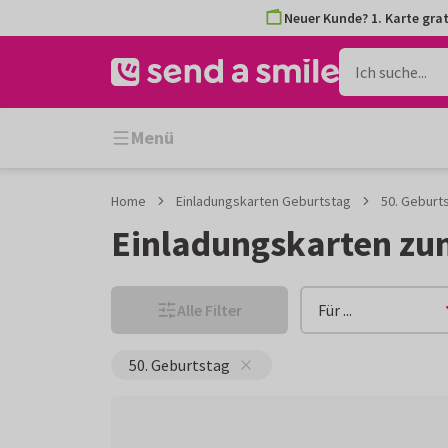
Zum
Zum
Neuer Kunde? 1. Karte grat
Inhalt
Filter
gehen
Menü
Home
Einladungskarten Geburtstag
50. Geburt
Einladungskarten zu
Alle Filter
Für ...
50. Geburtstag