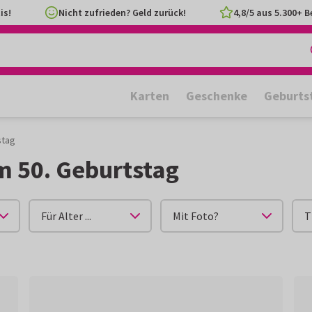
is!
Nicht zufrieden? Geld zurück!
4,8/5 aus 5.300+ 
Karten
Geschenke
Geburts
stag
m 50. Geburtstag
Für Alter ...
Mit Foto?
T