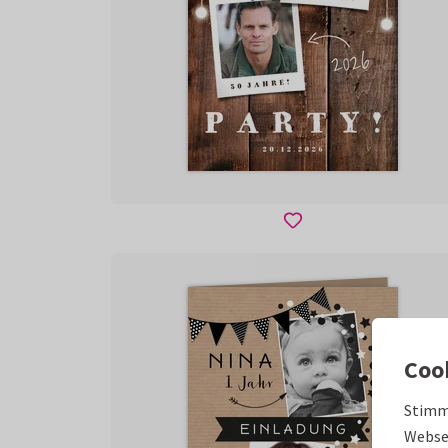
Coo
Stimm
Websei