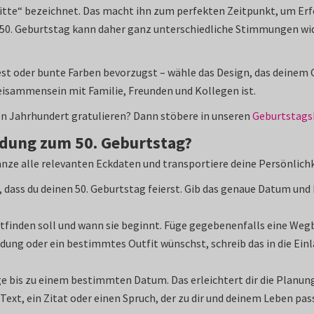
mitte“ bezeichnet. Das macht ihn zum perfekten Zeitpunkt, um Erfo
 50. Geburtstag kann daher ganz unterschiedliche Stimmungen wid
st oder bunte Farben bevorzugst – wähle das Design, das deinem Ch
Beisammensein mit Familie, Freunden und Kollegen ist.
 Jahrhundert gratulieren? Dann stöbere in unseren
Geburtstags
adung zum 50. Geburtstag?
änze alle relevanten Eckdaten und transportiere deine Persönlichk
 dass du deinen 50. Geburtstag feierst. Gib das genaue Datum und b
attfinden soll und wann sie beginnt. Füge gegebenenfalls eine Weg
eidung oder ein bestimmtes Outfit wünschst, schreib das in die Ei
e bis zu einem bestimmten Datum. Das erleichtert dir die Planung
Text, ein Zitat oder einen Spruch, der zu dir und deinem Leben pa