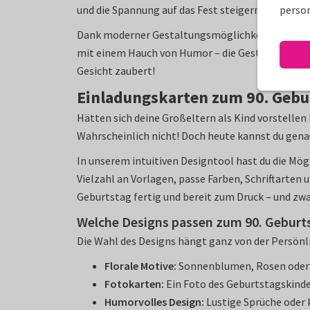
person
und die Spannung auf das Fest steigern.
Dank moderner Gestaltungsmöglichkeiten ist es he
mit einem Hauch von Humor – die Gestaltung liegt
Gesicht zaubert!
Einladungskarten zum 90. Geburt
Hätten sich deine Großeltern als Kind vorstelle
Wahrscheinlich nicht! Doch heute kannst du genau 
In unserem intuitiven Designtool hast du die Mög
Vielzahl an Vorlagen, passe Farben, Schriftarten 
Geburtstag fertig und bereit zum Druck – und zw
Welche Designs passen zum 90. Geburt
Die Wahl des Designs hängt ganz von der Persönlic
Florale Motive:
Sonnenblumen, Rosen oder st
Fotokarten:
Ein Foto des Geburtstagskinde
Humorvolles Design:
Lustige Sprüche oder 