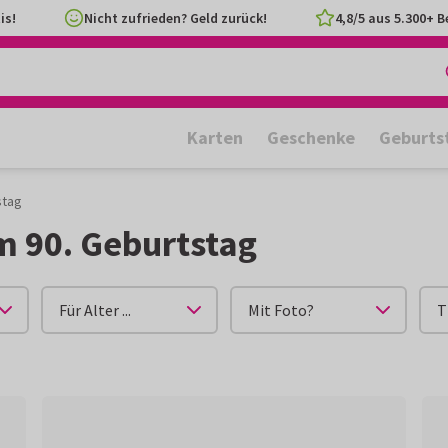
is!
Nicht zufrieden? Geld zurück!
4,8/5 aus 5.300+ 
Karten
Geschenke
Geburts
stag
m 90. Geburtstag
Für Alter ...
Mit Foto?
T