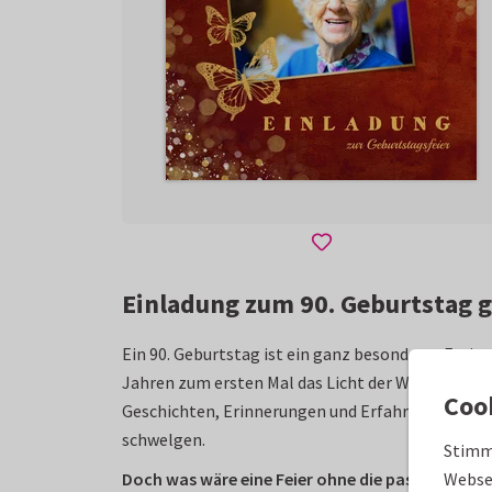
Einladung zum 90. Geburtstag g
Ein 90. Geburtstag ist ein ganz besonderes Ereign
Jahren zum ersten Mal das Licht der Welt. Seit n
Coo
Geschichten, Erinnerungen und Erfahrungen habe
schwelgen.
Stimm
Websei
Doch was wäre eine Feier ohne die passende Ein