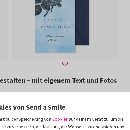
estalten – mit eigenem Text und Fotos
is, das gebührend gefeiert werden will. Denn deine Oma, dein Opa,
eun Jahrzehnten bereichert das Geburtstagskind nun das Leben sei
kies von Send a Smile
n sich angesammelt – eine perfekte Gelegenheit, um gemeinsam z
st du der Speicherung von
Cookies
auf deinem Gerät zu, um die
te zu verbessern, die Nutzung der Webseite zu analysieren und
ladung zum 90. Geburtstag?
Mit stilvollen und persönlichen Karte