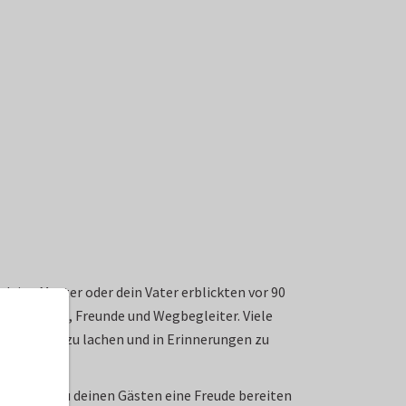
 deine Mutter oder dein Vater erblickten vor 90
ner Familie, Freunde und Wegbegleiter. Viele
u feiern, zu lachen und in Erinnerungen zu
n kannst du deinen Gästen eine Freude bereiten