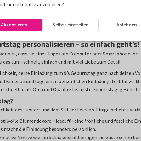
alisierte Inhalte anzubieten?
ute so einfach wie nie, individuelle
Geburtstagseinladungen
zu 
 ganz in deiner Hand. In wenigen Minuten entsteht eine Karte, di
Akzeptieren
Selbst einstellen
Ablehnen
stag personalisieren – so einfach geht’s!
n können, dass sie eines Tages am Computer oder Smartphone ihr
das tun – schnell, einfach und mit viel Liebe zum Detail.
lichkeit, deine Einladung zum 90. Geburtstag ganz nach deinen Vo
und Bilder an und füge einen persönlichen Einladungstext hinzu. Mi
ar schneller, als Oma und Opa ihre lustigste Geburtstagsgeschich
stag?
hkeit des Jubilars und dem Stil der Feier ab. Einige beliebte Vari
ilvolle Blumendekore – ideal für eine fröhliche und festliche Ei
s macht die Einladung besonders persönlich.
kreative Motive wie ein Schaukelstuhl bringen die Gäste schon b