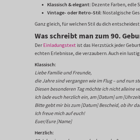
Klassisch & elegant:
Dezente Farben, edle Sc
Vintage- oder Retro-Stil:
Nostalgische Gest
Ganz gleich, für welchen Stil du dich entscheides
Was schreibt man zum 90. Gebur
Der
Einladungstext
ist das Herzstück jeder Geburt
echten Erlebnisse, die verzaubern. Auch ein lusti
Klassisch:
Liebe Familie und Freunde,
die Jahre sind vergangen wie im Flug – und nun st
Diesen besonderen Tag möchte ich nicht alleine ve
Ich lade euch herzlich ein, am [Datum] um [Uhrzei
Bitte gebt mir bis zum [Datum] Bescheid, ob ihr da
Ich freue mich auf euch!
Euer/Eure [Name]
Herzlich: