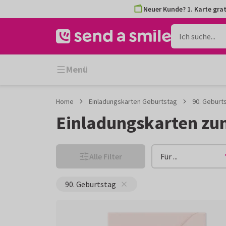
Zum
Zum
Neuer Kunde? 1. Karte grat
Inhalt
Filter
gehen
Menü
Home
Einladungskarten Geburtstag
90. Geburt
Einladungskarten zu
Alle Filter
Für ...
90. Geburtstag