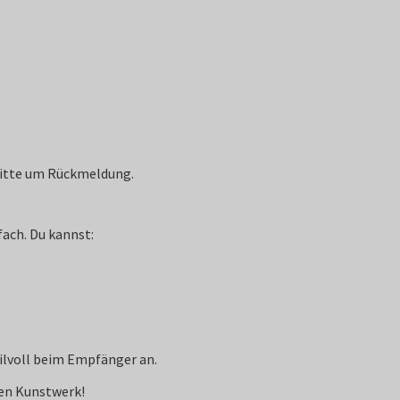
 Bitte um Rückmeldung.
ach. Du kannst:
ilvoll beim Empfänger an.
nen Kunstwerk!