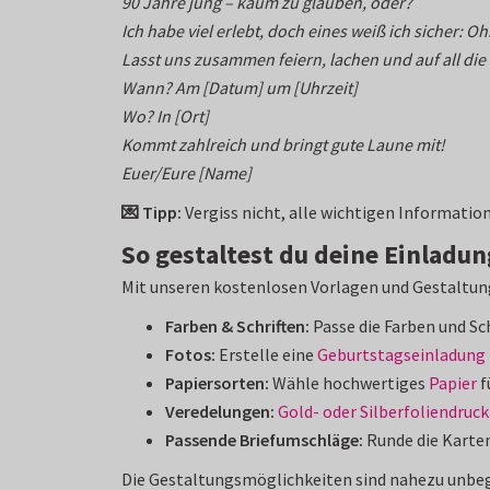
90 Jahre jung – kaum zu glauben, oder?
Ich habe viel erlebt, doch eines weiß ich sicher: 
Lasst uns zusammen feiern, lachen und auf all di
Wann? Am [Datum] um [Uhrzeit]
Wo? In [Ort]
Kommt zahlreich und bringt gute Laune mit!
Euer/Eure [Name]
💌 Tipp:
Vergiss nicht, alle wichtigen Informati
So gestaltest du deine Einladu
Mit unseren kostenlosen Vorlagen und Gestaltungs
Farben & Schriften:
Passe die Farben und Sch
Fotos:
Erstelle eine
Geburtstagseinladung 
Papiersorten:
Wähle hochwertiges
Papier
f
Veredelungen:
Gold- oder Silberfoliendruck
Passende Briefumschläge:
Runde die Karte
Die Gestaltungsmöglichkeiten sind nahezu unbeg