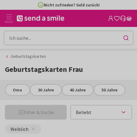
Zum
Zum
4,8/5 aus 5.300+ Bewertungen | Käuferschutz
Inhalt
Filter
gehen
MENÜ
Geburtstagskarten
Geburtstagskarten Frau
Oma
30 Jahre
40 Jahre
50 Jahre
Filter & Suche
Weiblich