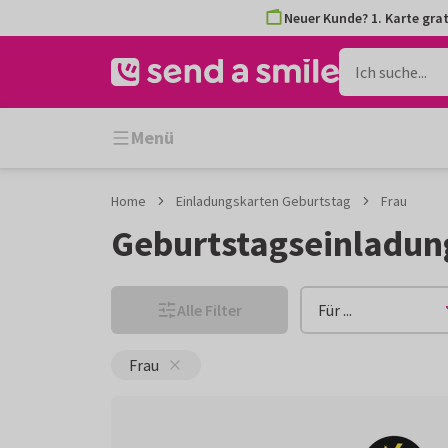
Zum
Zum
Neuer Kunde? 1. Karte grat
Inhalt
Filter
gehen
Menü
Home
Einladungskarten Geburtstag
Frau
Geburtstagseinladun
Alle Filter
Für ...
Frau