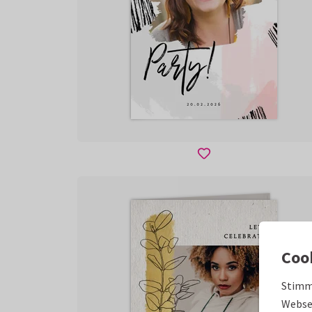
Coo
Stimm
Websei