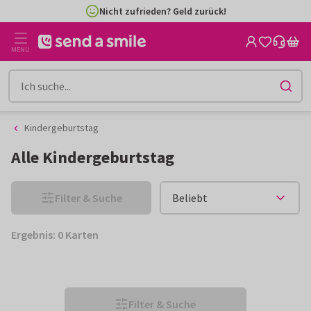
Zum
Zum
Nicht zufrieden? Geld zurück!
Inhalt
Filter
gehen
MENÜ
Kindergeburtstag
Alle Kindergeburtstag
Filter & Suche
Ergebnis: 0 Karten
Filter & Suche