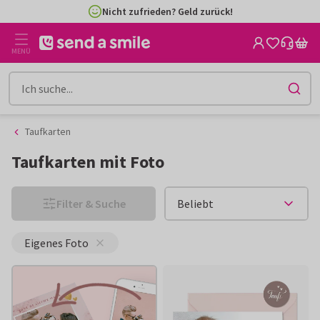
Zum
Zum
4,8/5 aus 5.300+ Bewertungen | Käuferschutz
Inhalt
Filter
gehen
MENÜ
Taufkarten
Taufkarten mit Foto
Filter & Suche
Eigenes Foto